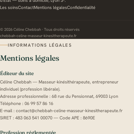
d'État — soins à domicile, Lyon 3ᵉ.
Les soins
Contact
Mentions légales
Confidentialité
©
2026
Céline Chebbah · Tous droits réservés
chebbah-celine-masseur-kinesitherapeute.fr
INFORMATIONS LÉGALES
Mentions légales
Éditeur du site
Céline Chebbah — Masseur-kinésithérapeute, entrepreneur
individuel (profession libérale).
Adresse professionnelle : 68 rue du Pensionnat, 69003 Lyon
Téléphone : 06 99 57 86 16
E-mail : contact@chebbah-celine-masseur-kinesitherapeute.fr
SIRET : 483 063 541 00070 — Code APE : 8690E
Profession réglementée